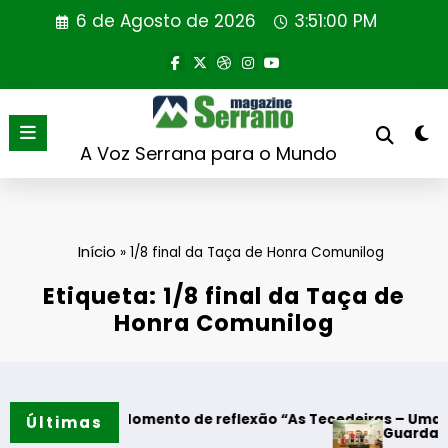
Saltar
6 de Agosto de 2026
3:51:00 PM
para
o
conteúdo
A Voz Serrana para o Mundo
Início
»
1/8 final da Taça de Honra Comunilog
Etiqueta: 1/8 final da Taça de
Honra Comunilog
res – Momento de reflexão “As Tecedeiras – Uma Questão d
Últimas
Guarda – Assinatur