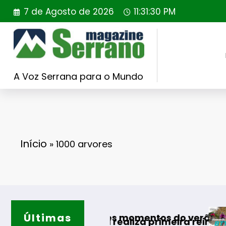
Saltar
7 de Agosto de 2026
11:31:31 PM
para
o
conteúdo
A Voz Serrana para o Mundo
Início
»
1000 arvores
Últimas
Guarda desafi
 melhores momentos do verão
rtugal realiza primeira reintrodução de coelh