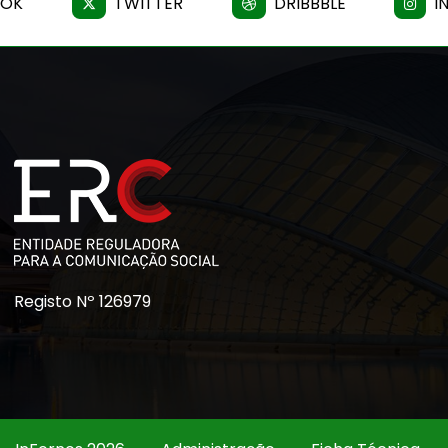
OOK
TWITTER
DRIBBBLE
I
Registo Nº 126979