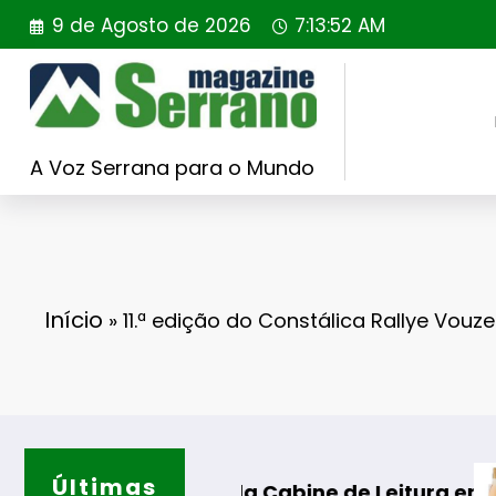
Saltar
9 de Agosto de 2026
7:13:53 AM
para
o
conteúdo
A Voz Serrana para o Mundo
Início
»
11.ª edição do Constálica Rallye Vouze
Últimas
Casa de San
AL
ação da Cabine de Leitura em Gouveia
icados