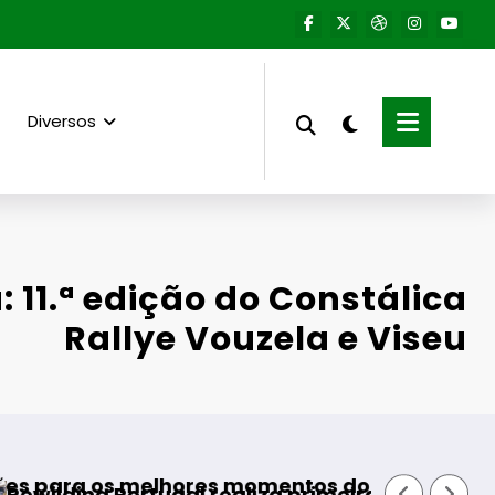
Diversos
: 11.ª edição do Constálica
Rallye Vouzela e Viseu
Guarda desafia a
lhores momentos do verão
ugal realiza primeira reintrodução de coelho-b