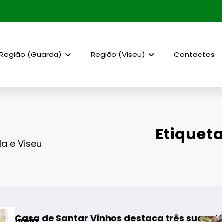
Região (Guarda)
Região (Viseu)
Contactos
Etiqueta
la e Viseu
tar Vinhos destaca três sugestões para os me
Rewilding Port