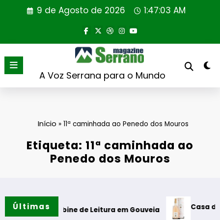
Saltar
9 de Agosto de 2026
1:47:04 AM
para
o
conteúdo
A Voz Serrana para o Mundo
Início
»
11ª caminhada ao Penedo dos Mouros
Etiqueta: 11ª caminhada ao
Penedo dos Mouros
Últimas
Casa de Santar Vin
da Cabine de Leitura em Gouveia