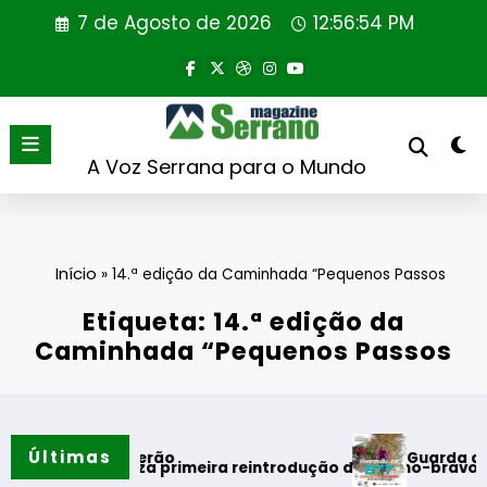
Saltar
7 de Agosto de 2026
12:56:55 PM
para
o
conteúdo
A Voz Serrana para o Mundo
Início
»
14.ª edição da Caminhada “Pequenos Passos
Etiqueta: 14.ª edição da
Caminhada “Pequenos Passos
Últimas
Guarda desafia am
tos do verão
gal realiza primeira reintrodução de coelho-bravo em área r