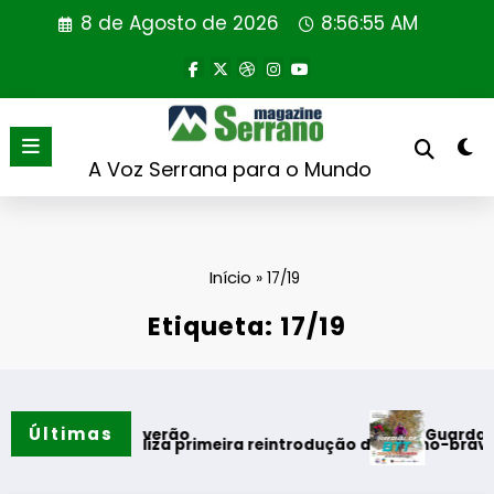
Saltar
8 de Agosto de 2026
8:56:56 AM
para
o
conteúdo
A Voz Serrana para o Mundo
Início
»
17/19
Etiqueta: 17/19
Últimas
Guarda desafia 
mentos do verão
rtugal realiza primeira reintrodução de coelho-bravo em áre