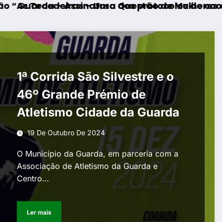
deiras – Uma Questão de Mulheres e de Homen
 Assinatura dos protocolos de cooperação ent
Mangualde 
1ª Corrida São Silvestre e o
46º Grande Prémio de
Atletismo Cidade da Guarda
19 De Outubro De 2024
O Município da Guarda, em parceria com a
Associação de Atletismo da Guarda e
Centro…
Ler mais