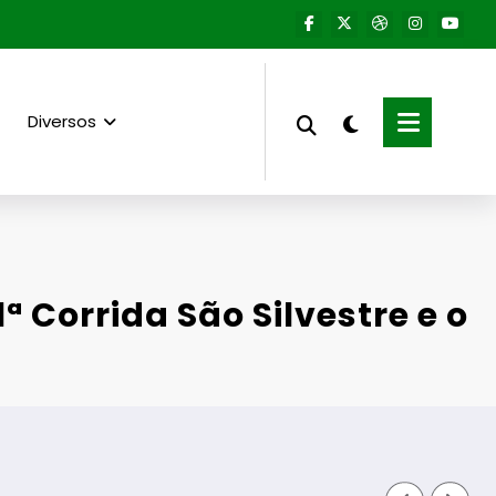
Diversos
1ª Corrida São Silvestre e o
Aumento do n