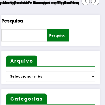
s”
re Bombeiros Egitanienses e diversas Freguesi
– Inauguração da Requalificação do Bairro Mu
Pesquisa
Pesquisar
Arquivo
Arquivo
Categorias