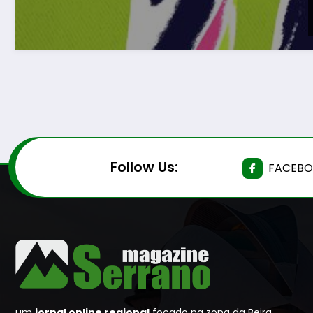
Follow Us:
FACEB
um
jornal online regional
focado na zona da Beira