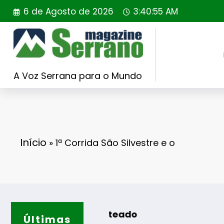
Saltar
6 de Agosto de 2026
3:40:56 AM
para
o
conteúdo
A Voz Serrana para o Mundo
Início
»
1ª Corrida São Silvestre e o
ISOJOFER sorteado
Últimas