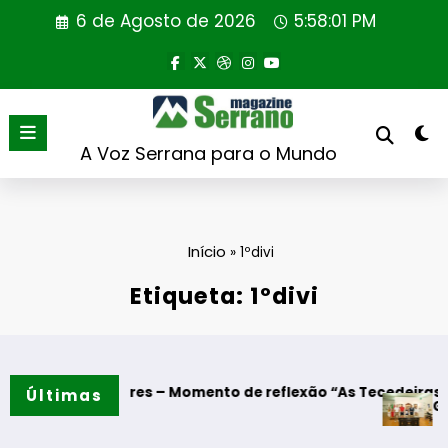
Saltar
6 de Agosto de 2026
5:58:02 PM
para
o
conteúdo
A Voz Serrana para o Mundo
Início
»
1ºdivi
Etiqueta: 1ºdivi
o
e Algodres – Momento de reflexão “As Tecedeiras – Uma Que
Últimas
Guarda – Ass