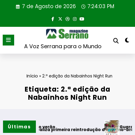
Saltar
7 de Agosto de 2026
7:24:04 PM
para
o
conteúdo
A Voz Serrana para o Mundo
Início
»
2.ª edição da Nabainhos Night Run
Etiqueta: 2.ª edição da
Nabainhos Night Run
Últimas
Guarda desafi
omentos do verão
ortugal realiza primeira reintrodução de coelho-bravo em ár