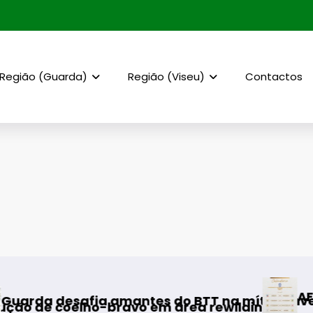
Região (Guarda)
Região (Viseu)
Contactos
AF Viseu – Campeonato da 2.ª D
BTT na mítica Invernal Cidade da Guarda
ea rewilding