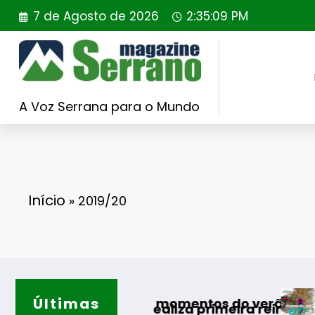
Saltar
7 de Agosto de 2026
2:35:10 PM
para
o
conteúdo
A Voz Serrana para o Mundo
Início
»
2019/20
Últimas
Guarda desafia amantes do 
entos do verão
a primeira reintrodução de coelho-bravo em ár