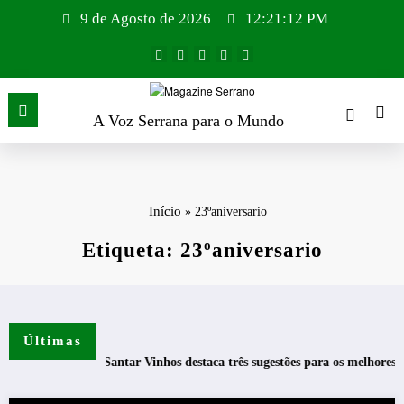
Saltar
9 de Agosto de 2026
12:21:12 PM
para
o
conteúdo
A Voz Serrana para o Mundo
Início
»
23ºaniversario
Etiqueta: 23ºaniversario
Últimas
Casa de Santar Vinhos destaca três sugestões para os melhores mome