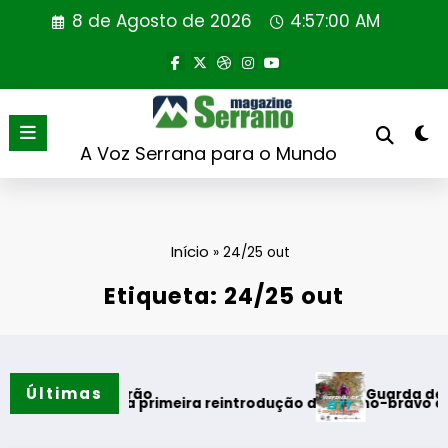
Saltar
8 de Agosto de 2026
4:57:00 AM
para
o
conteúdo
A Voz Serrana para o Mundo
Início
»
24/25 out
Etiqueta: 24/25 out
Últimas
Guarda desafia aman
os do verão
al realiza primeira reintrodução de coelho-bravo em área re