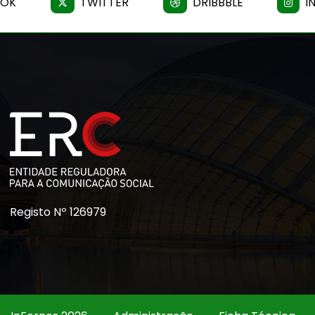
OOK
TWITTER
DRIBBBLE
I
Registo Nº 126979