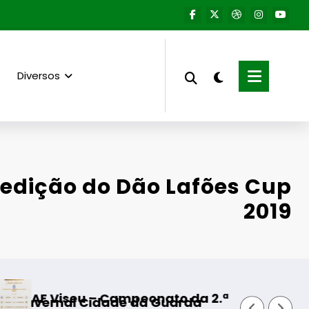
Diversos
ª edição do Dão Lafões Cup
2019
– Campeonato da 2.ª Divisão Distrital – ISOJOF
Fornos de A
Cidade da Guarda