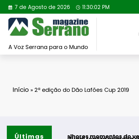
Saltar
7 de Agosto de 2026
11:30:03 PM
para
o
conteúdo
A Voz Serrana para o Mundo
Início
»
2ª edição do Dão Lafões Cup 2019
Últimas
Guarda
para os melhores momentos do verão
lding Portugal realiza primeira reintrodução 