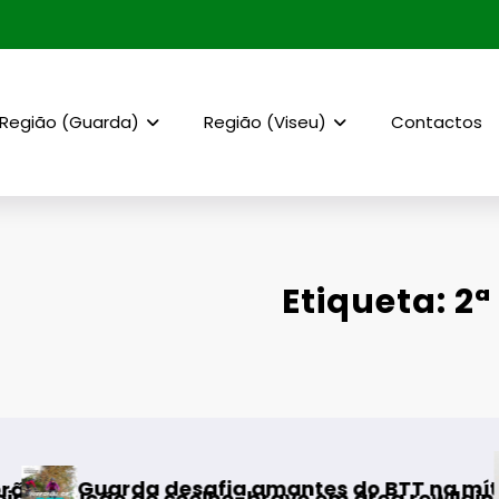
Região (Guarda)
Região (Viseu)
Contactos
Etiqueta: 2
AF Viseu 
 desafia amantes do BTT na mítica Invernal 
de coelho-bravo em área rewilding