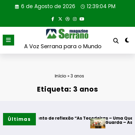
Saltar
6 de Agosto de 2026
12:39:04 PM
para
o
conteúdo
A Voz Serrana para o Mundo
Início
»
3 anos
Etiqueta: 3 anos
 – Momento de reflexão “As Tecedeiras – Uma Questão de Mu
Últimas
Guarda – Assinatura do