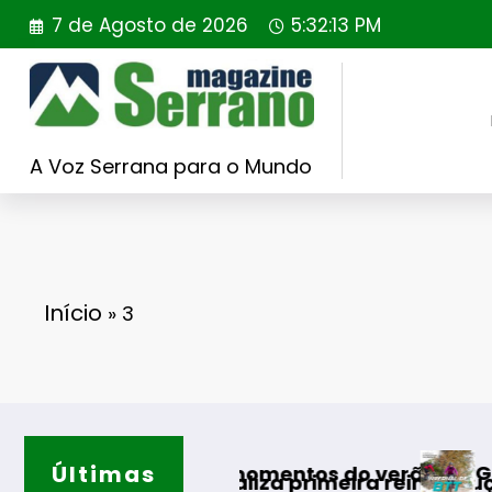
Saltar
7 de Agosto de 2026
5:32:13 PM
para
o
conteúdo
A Voz Serrana para o Mundo
Início
»
3
Últimas
Guarda desaf
s melhores momentos do verão
Portugal realiza primeira reintrodução de coel