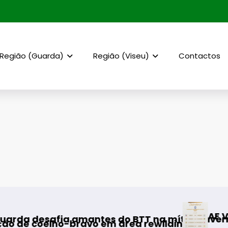
Região (Guarda)
Região (Viseu)
Contactos
AF Viseu – Campe
ia amantes do BTT na mítica Invernal Cidade 
ho-bravo em área rewilding