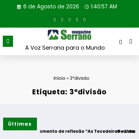
Saltar
6 de Agosto de 2026
1:40:58 AM
para
o
conteúdo
A Voz Serrana para o Mundo
Início
»
3ªdivisão
Etiqueta: 3ªdivisão
Últimas
res – Momento de reflexão “As Tecedeiras – Uma Questão d
Guarda – Assinatur