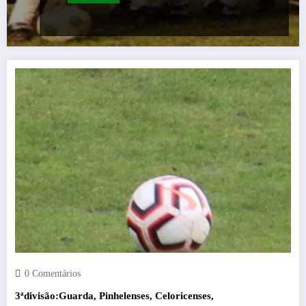
0 Comentários
3ªdivisão:Guarda, Pinhelenses, Celoricenses,