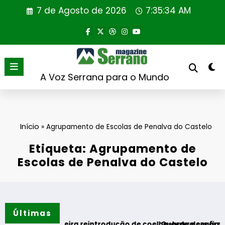
Saltar
7 de Agosto de 2026
7:35:36 AM
para
o
conteúdo
A Voz Serrana para o Mundo
Início
»
Agrupamento de Escolas de Penalva do Castelo
Etiqueta: Agrupamento de
Escolas de Penalva do Castelo
Últimas
trodução de coelho-bravo em área rewilding
Guarda desafia amantes do BTT na mítica In