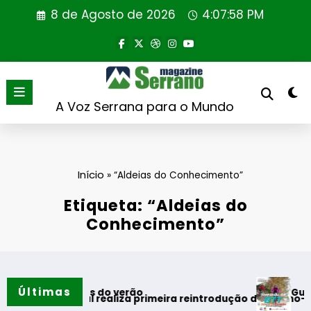
Saltar
8 de Agosto de 2026
4:07:59 PM
para
o
conteúdo
A Voz Serrana para o Mundo
Início
»
“Aldeias do Conhecimento”
Etiqueta: “Aldeias do
Conhecimento”
Últimas
Guarda desafia
omentos do verão
ortugal realiza primeira reintrodução de coelho-bravo em ár