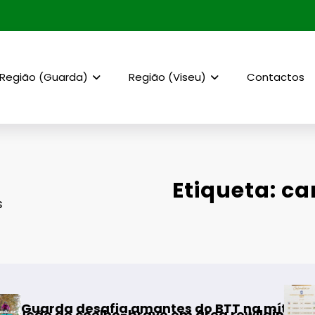
Região (Guarda)
Região (Viseu)
Contactos
Etiqueta: c
s
AF Viseu – Campeo
 amantes do BTT na mítica Invernal Cidade d
o-bravo em área rewilding