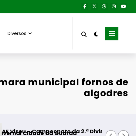
Diversos
amara municipal fornos de
algodres
nato da 2.ª Divisão Distrital – ISOJOFER sorte
Fornos de Algodres
a Guarda