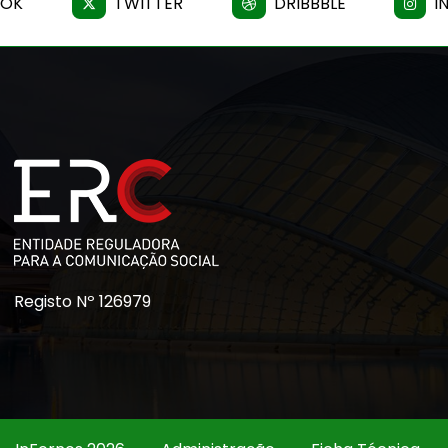
OOK
TWITTER
DRIBBBLE
I
Registo Nº 126979