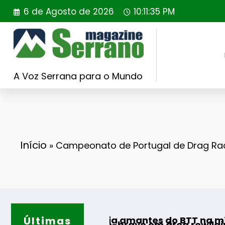
Saltar
6 de Agosto de 2026
10:11:36 PM
para
o
conteúdo
A Voz Serrana para o Mundo
Início
»
Campeonato de Portugal de Drag Rac
AF Viseu – 
Últimas
esafia amantes do BTT na mítica Invernal Ci
 coelho-bravo em área rewilding