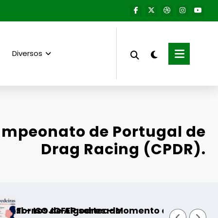
Diversos
ampeonato de Portugal de
Drag Racing (CPDR).
 sorteado
odres – Momento de reflexão “As Tecedeiras 
Guarda – Assina