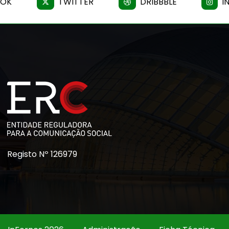
OOK
TWITTER
DRIBBBLE
I
Registo Nº 126979