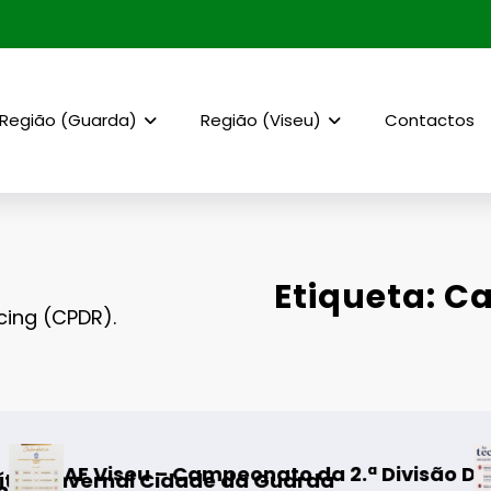
Região (Guarda)
Região (Viseu)
Contactos
Etiqueta: C
ing (CPDR).
Campeonato da 2.ª Divisão Distrital – ISOJOFER
Fornos de Alg
dade da Guarda