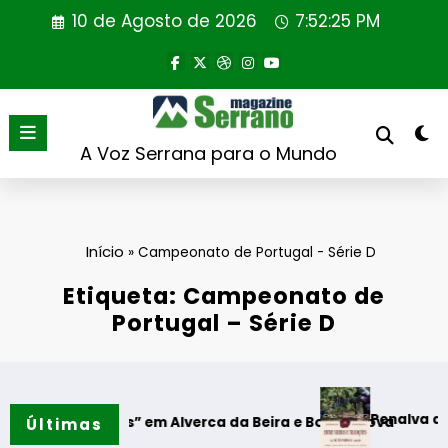
Saltar
10 de Agosto de 2026
7:52:25 PM
para
o
conteúdo
A Voz Serrana para o Mundo
Início
»
Campeonato de Portugal - Série D
Etiqueta: Campeonato de
Portugal – Série D
Penalva do Castelo aco
 Ténis” em Alverca da Beira e Bouça Cova
Últimas