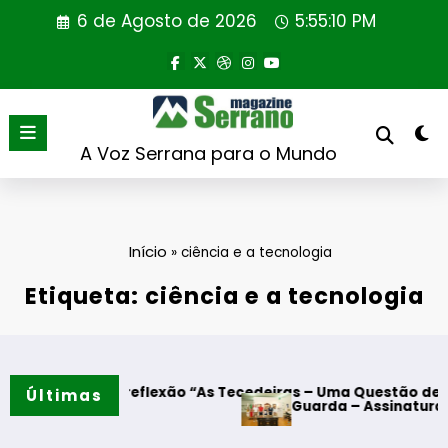
Saltar
6 de Agosto de 2026
5:55:11 PM
para
o
conteúdo
A Voz Serrana para o Mundo
Início
»
ciência e a tecnologia
Etiqueta: ciência e a tecnologia
mento de reflexão “As Tecedeiras – Uma Questão de Mulhere
Últimas
Guarda – Assinatura dos pro