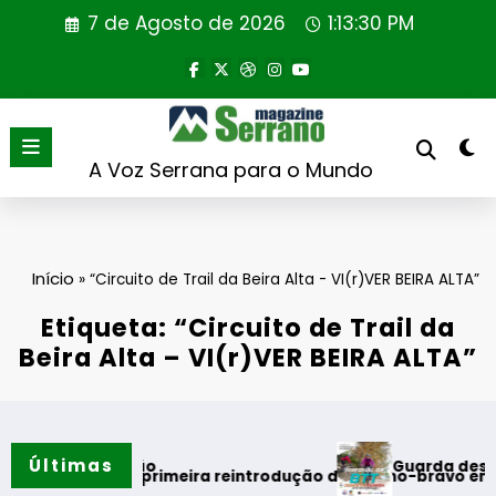
Saltar
7 de Agosto de 2026
1:13:30 PM
para
o
conteúdo
A Voz Serrana para o Mundo
Início
»
“Circuito de Trail da Beira Alta - VI(r)VER BEIRA ALTA”
Etiqueta: “Circuito de Trail da
Beira Alta – VI(r)VER BEIRA ALTA”
Últimas
Guarda desafia amante
do verão
realiza primeira reintrodução de coelho-bravo em área rewil