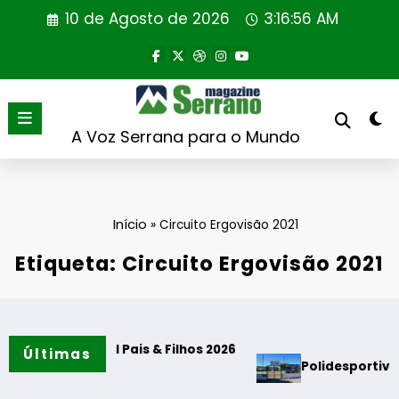
Saltar
10 de Agosto de 2026
3:16:56 AM
para
o
conteúdo
A Voz Serrana para o Mundo
Início
»
Circuito Ergovisão 2021
Etiqueta: Circuito Ergovisão 2021
radições”
ançou DCI Pais & Filhos 2026
Últimas
Polidesportivo e Parqu