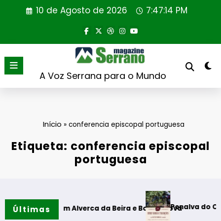
Saltar
10 de Agosto de 2026
7:47:14 PM
para
o
conteúdo
A Voz Serrana para o Mundo
Início
»
conferencia episcopal portuguesa
Etiqueta: conferencia episcopal
portuguesa
Penalva do Castelo acolh
énis” em Alverca da Beira e Bouça Cova
Últimas