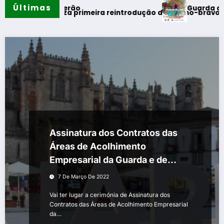
Últimas
Guarda desafia ama
os do verão
al realiza primeira reintrodução de coelho-bravo em área re
Assinatura dos Contratos das
Áreas de Acolhimento
Empresarial da Guarda e de
Oliveira do Hospital
7 De Março De 2022
Vai ter lugar a cerimónia de Assinatura dos
Contratos das Áreas de Acolhimento Empresarial
da…