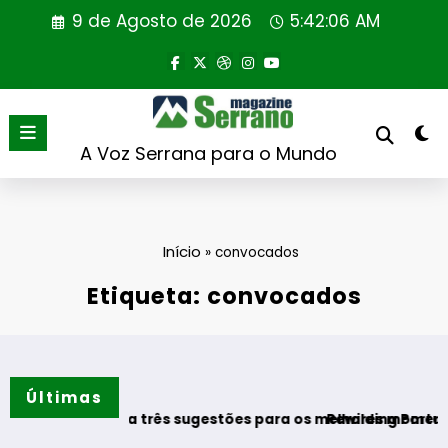
Saltar
9 de Agosto de 2026
5:42:07 AM
para
o
conteúdo
A Voz Serrana para o Mundo
Início
»
convocados
Etiqueta: convocados
Últimas
estaca três sugestões para os melhores momentos do verão
Rewilding Portugal realiza p