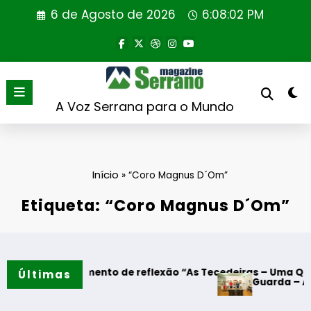
Saltar
6 de Agosto de 2026
6:08:02 PM
para
o
conteúdo
A Voz Serrana para o Mundo
Início
»
“Coro Magnus D´Om”
Etiqueta: “Coro Magnus D´Om”
s – Momento de reflexão “As Tecedeiras – Uma Questão de M
Últimas
Guarda – Assinatura d