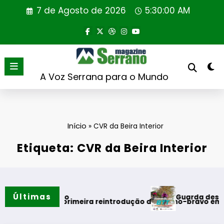
Saltar
7 de Agosto de 2026
5:30:00 AM
para
o
conteúdo
A Voz Serrana para o Mundo
Início
»
CVR da Beira Interior
Etiqueta: CVR da Beira Interior
Últimas
Guarda desafia amantes do 
rão
za primeira reintrodução de coelho-bravo em área rewilding