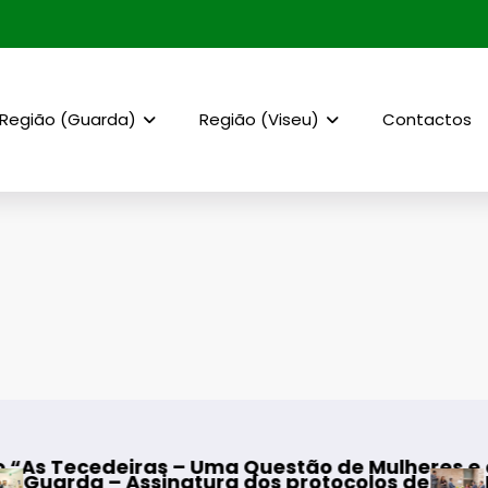
Região (Guarda)
Região (Viseu)
Contactos
as – Uma Questão de Mulheres e de Homens”
inatura dos protocolos de cooperação entre Bo
Mangualde – In