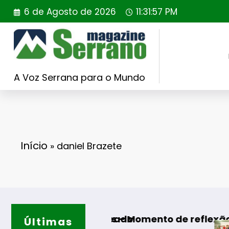
Saltar
6 de Agosto de 2026
11:31:58 PM
para
o
conteúdo
A Voz Serrana para o Mundo
Início
»
daniel Brazete
FER sorteado
 Algodres – Momento de reflexão “As Tecedeir
Últimas
Guarda – Ass