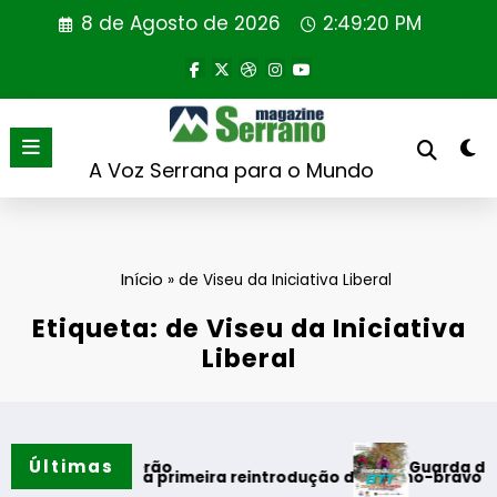
Saltar
8 de Agosto de 2026
2:49:21 PM
para
o
conteúdo
A Voz Serrana para o Mundo
Início
»
de Viseu da Iniciativa Liberal
Etiqueta: de Viseu da Iniciativa
Liberal
Últimas
Guarda desafia aman
s do verão
l realiza primeira reintrodução de coelho-bravo em área rew