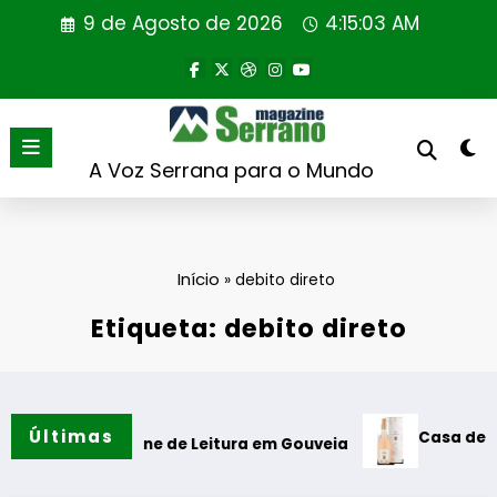
Saltar
9 de Agosto de 2026
4:15:04 AM
para
o
conteúdo
A Voz Serrana para o Mundo
Início
»
debito direto
Etiqueta: debito direto
Últimas
Casa de Santar V
 da Cabine de Leitura em Gouveia