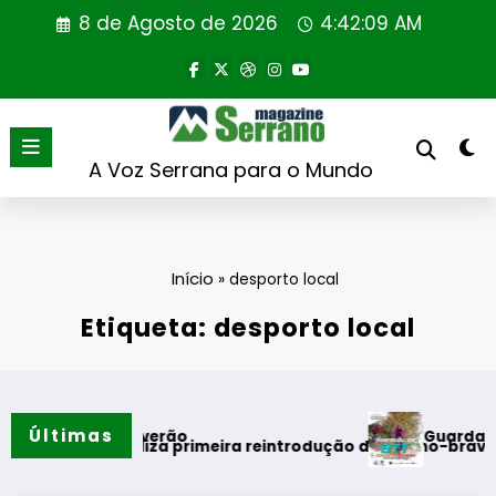
Saltar
8 de Agosto de 2026
4:42:10 AM
para
o
conteúdo
A Voz Serrana para o Mundo
Início
»
desporto local
Etiqueta: desporto local
Últimas
Guarda desafia am
tos do verão
gal realiza primeira reintrodução de coelho-bravo em área r