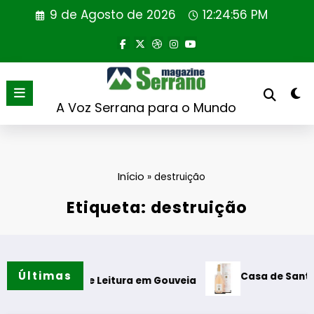
Saltar
9 de Agosto de 2026
12:24:56 PM
para
o
conteúdo
A Voz Serrana para o Mundo
Início
»
destruição
Etiqueta: destruição
Últimas
Casa de Santar Vinhos de
ne de Leitura em Gouveia