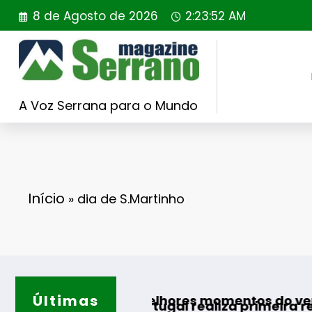
Saltar
8 de Agosto de 2026
2:23:53 AM
para
o
conteúdo
A Voz Serrana para o Mundo
Início
»
dia de S.Martinho
Últimas
Guard
 para os melhores momentos do verão
ilding Portugal realiza primeira reintrodução