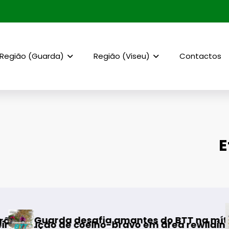
Região (Guarda)
Região (Viseu)
Contactos
E
AF Viseu
a desafia amantes do BTT na mítica Invernal
 de coelho-bravo em área rewilding