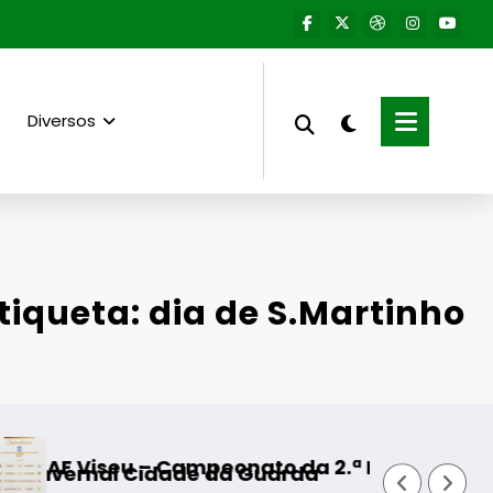
Diversos
tiqueta: dia de S.Martinho
 – Campeonato da 2.ª Divisão Distrital – ISOJO
Fornos de 
 Cidade da Guarda