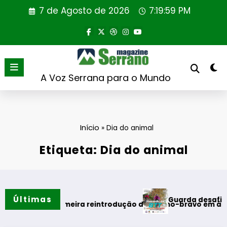
Saltar
7 de Agosto de 2026
7:19:59 PM
para
o
conteúdo
A Voz Serrana para o Mundo
Início
»
Dia do animal
Etiqueta: Dia do animal
Últimas
Guarda desafia amantes 
 verão
aliza primeira reintrodução de coelho-bravo em área rewildi