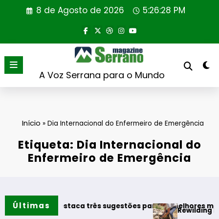
Saltar
8 de Agosto de 2026
5:26:28 PM
para
o
conteúdo
A Voz Serrana para o Mundo
Início
»
Dia Internacional do Enfermeiro de Emergência
Etiqueta: Dia Internacional do
Enfermeiro de Emergência
Últimas
Vinhos destaca três sugestões para os melhores momentos 
Rewilding Portugal r