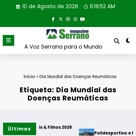
Saltar
10 de Agosto de 2026
6:19:52 AM
para
o
conteúdo
A Voz Serrana para o Mundo
Início
»
Dia Mundial das Doenças Reumáticas
Etiqueta: Dia Mundial das
Doenças Reumáticas
ões”
 DCI Pais & Filhos 2026
Últimas
Polidesportivo e Parque de