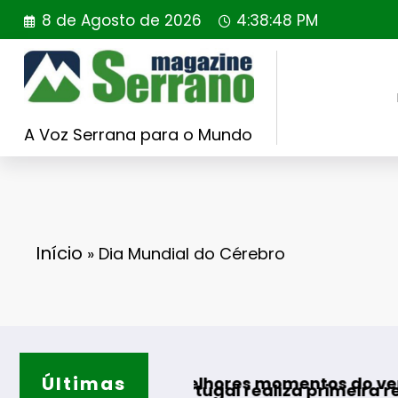
Saltar
8 de Agosto de 2026
4:38:49 PM
para
o
conteúdo
A Voz Serrana para o Mundo
Início
»
Dia Mundial do Cérebro
Últimas
Guarda 
ara os melhores momentos do verão
ding Portugal realiza primeira reintrodução d