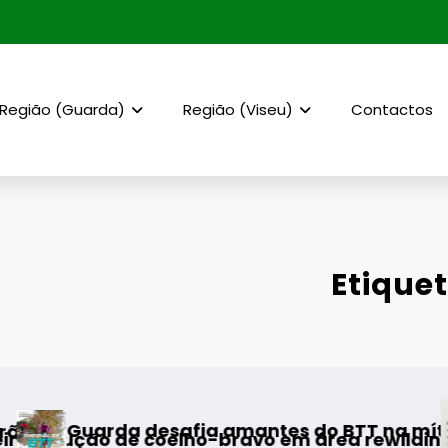
Região (Guarda)
Região (Viseu)
Contactos
Etique
AF Viseu –
desafia amantes do BTT na mítica Invernal C
e coelho-bravo em área rewilding