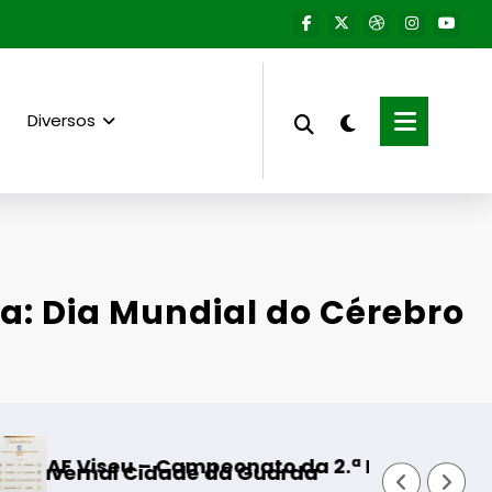
Diversos
ta: Dia Mundial do Cérebro
 Campeonato da 2.ª Divisão Distrital – ISOJOFE
Fornos de A
idade da Guarda