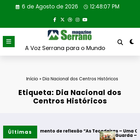
Saltar
6 de Agosto de 2026
12:48:07 PM
para
o
conteúdo
A Voz Serrana para o Mundo
Início
»
Dia Nacional dos Centros Históricos
Etiqueta: Dia Nacional dos
Centros Históricos
 – Momento de reflexão “As Tecedeiras – Uma Questão de Mu
Últimas
Guarda – Assinatura do