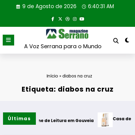
Saltar
9 de Agosto de 2026
6:40:32 AM
para
o
conteúdo
A Voz Serrana para o Mundo
Início
»
diabos na cruz
Etiqueta: diabos na cruz
Últimas
Casa de Santar V
 da Cabine de Leitura em Gouveia