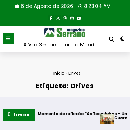
Saltar
6 de Agosto de 2026
8:23:04 AM
para
o
conteúdo
A Voz Serrana para o Mundo
Início
»
Drives
Etiqueta: Drives
lgodres – Momento de reflexão “As Tecedeiras – Uma Quest
Últimas
Guarda – Assin