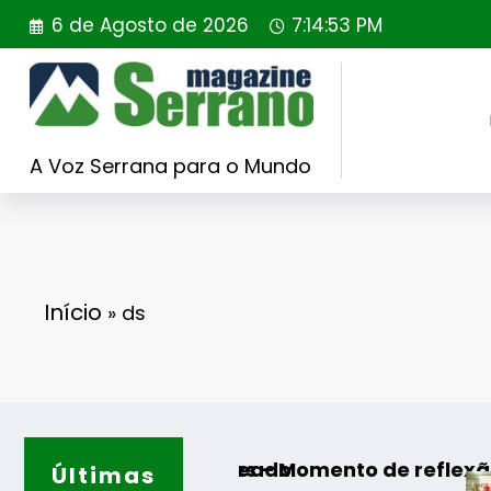
Saltar
6 de Agosto de 2026
7:14:54 PM
para
o
conteúdo
A Voz Serrana para o Mundo
Início
»
ds
ISOJOFER sorteado
s de Algodres – Momento de reflexão “As Tece
Últimas
Guarda –