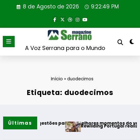
Saltar
8 de Agosto de 2026
9:22:50 PM
para
o
conteúdo
A Voz Serrana para o Mundo
Início
»
duodecimos
Etiqueta: duodecimos
Últimas
a três sugestões para os melhores momentos do verão
Rewilding Portugal realiza primei