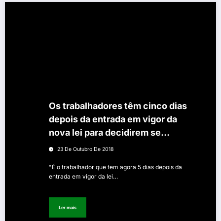
Os trabalhadores têm cinco dias
depois da entrada em vigor da
nova lei para decidirem se
pretendem receber metade dos
23 De Outubro De 2018
subsídios de férias e de Natal
"É o trabalhador que tem agora 5 dias depois da
em duodécimos.
entrada em vigor da lei…
Ler mais