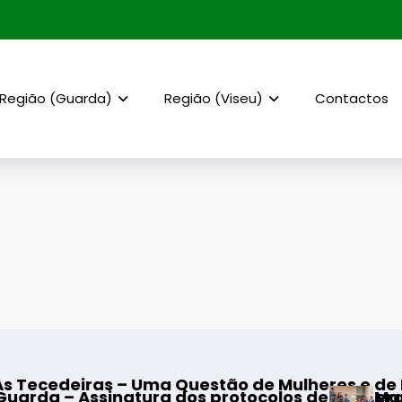
Região (Guarda)
Região (Viseu)
Contactos
s – Uma Questão de Mulheres e de Homens”
natura dos protocolos de cooperação entre Bo
Mangualde – Ina