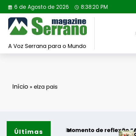
Saltar
6 de Agosto de 2026
8:38:20 PM
para
o
conteúdo
A Voz Serrana para o Mundo
Início
»
elza pais
FER sorteado
Algodres – Momento de reflexão “As Tecedeira
Últimas
Guarda – Assi