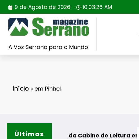
Saltar
9 de Agosto de 2026
10:03:27 AM
para
o
conteúdo
A Voz Serrana para o Mundo
Início
»
em Pinhel
Últimas
Casa de Santa
ção da Cabine de Leitura em Gouveia
ados