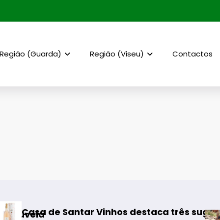
Região (Guarda)
Região (Viseu)
Contactos
r Vinhos destaca três sugestões para os mel
Rewilding Portug