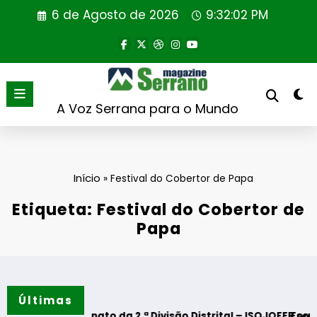
Saltar
6 de Agosto de 2026
9:32:02 PM
para
o
conteúdo
A Voz Serrana para o Mundo
Início
»
Festival do Cobertor de Papa
Etiqueta: Festival do Cobertor de
Papa
Últimas
mpeonato da 2.ª Divisão Distrital – ISOJOFER sorteado
Fornos de Algodr