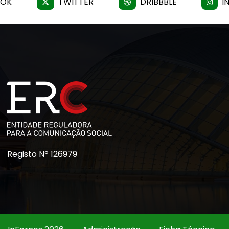
OOK
TWITTER
DRIBBBLE
I
Registo Nº 126979