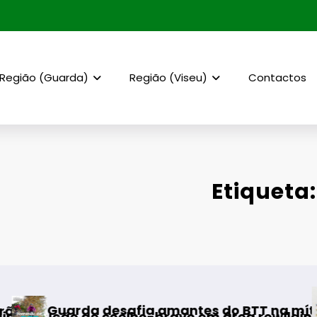
Região (Guarda)
Região (Viseu)
Contactos
Etiqueta:
AF Viseu 
 desafia amantes do BTT na mítica Invernal C
e coelho-bravo em área rewilding