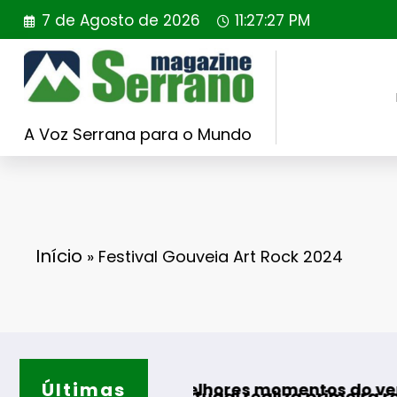
Saltar
7 de Agosto de 2026
11:27:28 PM
para
o
conteúdo
A Voz Serrana para o Mundo
Início
»
Festival Gouveia Art Rock 2024
Últimas
Guarda
para os melhores momentos do verão
lding Portugal realiza primeira reintrodução d