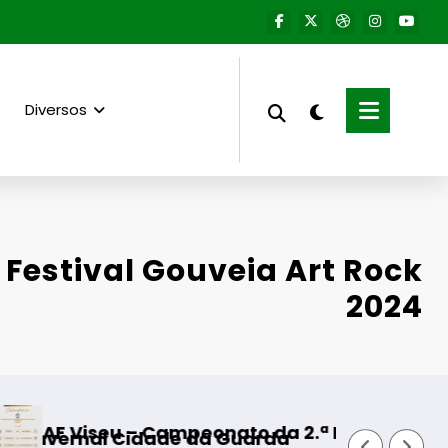
Diversos
 Festival Gouveia Art Rock
2024
– Campeonato da 2.ª Divisão Distrital – ISOJOFE
Fornos de A
idade da Guarda