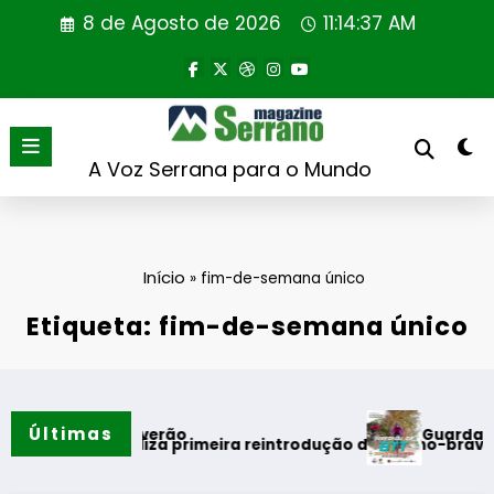
Saltar
8 de Agosto de 2026
11:14:38 AM
para
o
conteúdo
A Voz Serrana para o Mundo
Início
»
fim-de-semana único
Etiqueta: fim-de-semana único
Últimas
Guarda desafia am
ntos do verão
ugal realiza primeira reintrodução de coelho-bravo em área 