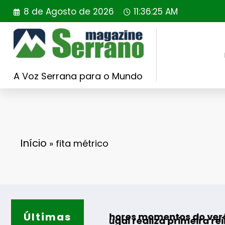
Saltar
8 de Agosto de 2026
11:36:26 AM
para
o
conteúdo
A Voz Serrana para o Mundo
Início
»
fita métrico
Últimas
Guarda
para os melhores momentos do verão
lding Portugal realiza primeira reintrodução 