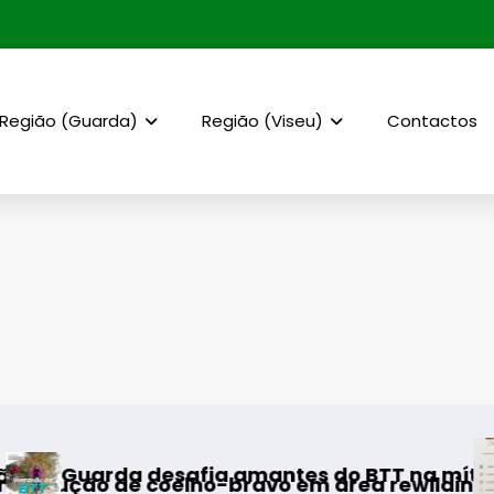
Região (Guarda)
Região (Viseu)
Contactos
AF Viseu 
 desafia amantes do BTT na mítica Invernal 
de coelho-bravo em área rewilding